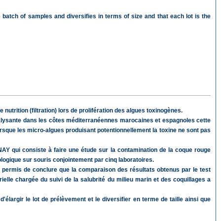
atch of samples and diversifies in terms of size and that each lot is the
utrition (filtration) lors de prolifération des algues toxinogènes.
ralysante dans les côtes méditerranéennes marocaines et espagnoles cette
que les micro-algues produisant potentionnellement la toxine ne sont pas
INAY qui consiste à faire une étude sur la contamination de la coque rouge
ogique sur souris conjointement par cinq laboratoires.
t permis de conclure que la comparaison des résultats obtenus par le test
ielle chargée du suivi de la salubrité du milieu marin et des coquillages a
largir le lot de prélèvement et le diversifier en terme de taille ainsi que