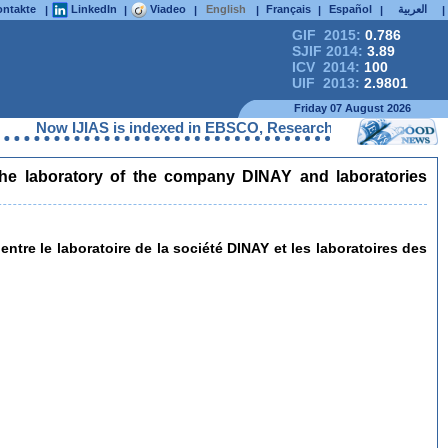
ntakte
LinkedIn
Viadeo
English
Français
Español
العربية
|
|
|
|
|
|
|
GIF 2015:
0.786
SJIF 2014:
3.89
ICV 2014:
100
UIF 2013:
2.9801
Friday 07 August 2026
Now IJIAS is indexed in EBSCO, ResearchGate, ProQuest, Chemi
 the laboratory of the company DINAY and laboratories
re le laboratoire de la société DINAY et les laboratoires des