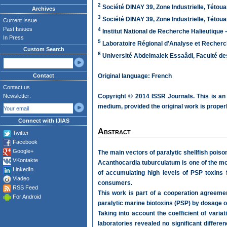
2
Société DINAY 39, Zone Industrielle, Tétou
Archives
3
Société DINAY 39, Zone Industrielle, Tétou
Current Issue
Past Issues
4
Institut National de Recherche Halieutique 
In Press
5
Laboratoire Régional d'Analyse et Recherch
Custom Search
6
Université Abdelmalek Essaâdi, Faculté de
Contact
Original language: French
Contact us
Newsletter:
Copyright © 2014 ISSR Journals. This is an
medium, provided the original work is properl
Connect with IJIAS
Abstract
Twitter
Facebook
Google+
The main vectors of paralytic shellfish poison
VKontakte
Acanthocardia tuburculatum is one of the mo
LinkedIn
of accumulating high levels of PSP toxins 
Viadeo
consumers.
RSS Feed
This work is part of a cooperation agreeme
For Android
paralytic marine biotoxins (PSP) by dosage of 
Taking into account the coefficient of varia
laboratories revealed no significant differ