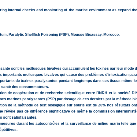
ing internal checks and monitoring of the marine environment as expand the b
um, Paralytic Shellfish Poisoning (PSP), Mousse Bioassay, Morocco.
sante sont les mollusques bivalves qui accumulent les toxines par leur mode de n
s importants mollusques bivalves qui cause des problèmes d'intoxication pa
portants de toxines paralysantes pendant longtemps dans ces tissus même lors
la santé des consommateurs.
tion de coopération et de recherche scientifique entre l'INRH et la société D
ines marines paralysantes (PSP) par dosage de ces derniers par la méthode biol
ation de la méthode de test biologique sur souris est de 20% nos résultats on
s ne révèle pas de différence significative de même la commission interministér
 sont satisfaisantes.
sures durant les autocontrôles et la surveillance de milieu marin telle que d'é
épétitives.