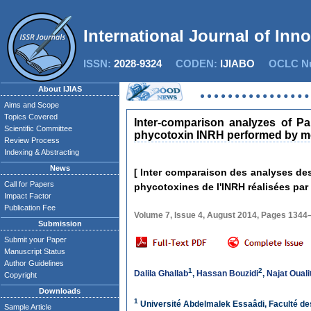
International Journal of Inn
ISSN:
2028-9324
CODEN:
IJIABO
OCLC Nu
About IJIAS
Aims and Scope
Topics Covered
Inter-comparison analyzes of Pa
Scientific Committee
phycotoxin INRH performed by mo
Review Process
Indexing & Abstracting
News
[ Inter comparaison des analyses des
Call for Papers
phycotoxines de l'INRH réalisées par 
Impact Factor
Publication Fee
Volume 7, Issue 4, August 2014, Pages 1344
Submission
Submit your Paper
Manuscript Status
Author Guidelines
1
2
Dalila Ghallab
,
Hassan Bouzidi
,
Najat Ouali
Copyright
Downloads
1
Université Abdelmalek Essaâdi, Faculté de
Sample Article