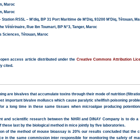
an, Maroc
an, Maroc
– Station RSSL – M'diq, BP 31 Port Maritime de M'Diq, 93200 M'Diq, Tétouan, M
e Vétérinaire, Rue Ibn Toumart, BP N°3, Tanger, Maroc
s Sciences, Tétouan, Maroc
 open access article distributed under the
Creative Commons Attribution Lic
y cited.
ing are bivalves that accumulate toxins through their mode of nutrition (filtration
st important bivalve molluscs which cause paralytic shellfish poisoning prob
for a long time in these same tissues when microalgae producing potentionn
nt and scientific research between the NHRI and DINAY Company is to do a s
these last by the biological method in mice jointly by five laboratories.
tion of the method of mouse bioassay is 20% our results concluded that the co
ence in the same commission inter responsible for monitoring the safety of m