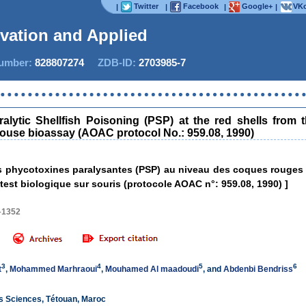
Twitter
Facebook
Google+
VKo
|
|
|
|
ovation and Applied Stu
mber:
828807274
ZDB-ID:
2703985-7
ralytic Shellfish Poisoning (PSP) at the red shells from
use bioassay (AOAC protocol No.: 959.08, 1990)
 phycotoxines paralysantes (PSP) au niveau des coques rouges ent
test biologique sur souris (protocole AOAC n°: 959.08, 1990) ]
–1352
3
4
5
6
t
,
Mohammed Marhraoui
,
Mouhamed Al maadoudi
, and
Abdenbi Bendriss
s Sciences, Tétouan, Maroc