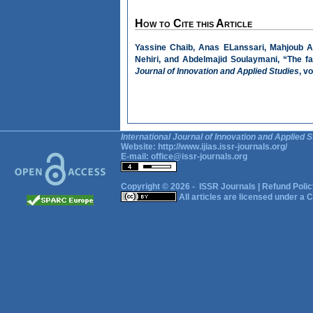
How to Cite this Article
Yassine Chaib, Anas ELanssari, Mahjoub A
Nehiri, and Abdelmajid Soulaymani, “The fa
Journal of Innovation and Applied Studies
, v
International Journal of Innovation and Applied S
Website:
http://www.ijias.issr-journals.org/
E-mail:
office@issr-journals.org
Copyright © 2026 -
ISSR Journals
|
Refund Polic
All articles are licensed under a
C