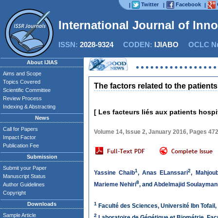
Twitter
Facebook
|
|
|
International Journal of Inn
ISSN:
2028-9324
CODEN:
IJIABO
OCLC Nu
About IJIAS
Aims and Scope
Topics Covered
The factors related to the patien
Scientific Committee
Review Process
Indexing & Abstracting
[ Les facteurs liés aux patients hospi
News
Call for Papers
Volume 14, Issue 2, January 2016, Pages 47
Impact Factor
Publication Fee
Submission
Submit your Paper
1
2
Yassine Chaib
,
Anas ELanssari
,
Mahjou
Manuscript Status
8
Marieme Nehiri
, and
Abdelmajid Soulayman
Author Guidelines
Copyright
Downloads
1
Faculté des Sciences, Université Ibn Tofail
Sample Article
2
Laboratoire de Génétique et Biométrie, Facu