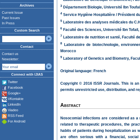
Archives
3
Département Biologie, Université Ibn Touf
Current Issue
4
Service Hygiène Hospitalière / Président du 
Past Issues
5
Laboratoire des analyses médicales du C.H
In Press
6
Faculté des Sciences, Université Ibn Tofail
Custom Search
7
Laboratoire de nutrition et santé, Faculté d
8
Laboratoire de biotechnologie, environnem
Contact
Morocco
Contact us
9
Laboratory of Genetics and Biometry, Facult
Newsletter:
Original language: French
Connect with IJIAS
Twitter
Copyright © 2016 ISSR Journals. This is an
Facebook
permits unrestricted use, distribution, and r
Google+
VKontakte
LinkedIn
Abstract
Viadeo
RSS Feed
Nosocomial infections are considered as a 
For Android
related to therapeutic procedures, the prac
habits of patients during hospitalization a
are often serious with a financial, socia