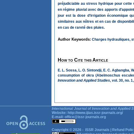
préjudiciable au stress hydrique pour cette 
en régime pluvial avec des apports d’appoint
jour est la dose d’irrigation économique q
similaires aux nôtres et en cas de disponibil
en cas de rareté des pluies.
Author Keywords:
Charges hydrauliques, st
How to Cite this Article
E. L. Sossa, L. O. Sintondji, E. C. Agbangba,
consumption of okra (Abelmoschus esculent
Innovation and Applied Studies
, vol. 30, no. 
International Journal of Innovation and Applied S
Website:
http://www.ijias.issr-journals.org/
E-mail:
office@issr-journals.org
Copyright © 2026 -
ISSR Journals
|
Refund Polic