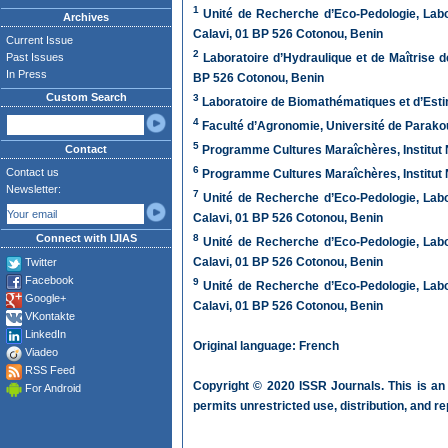
1
Unité de Recherche d’Eco-Pedologie, Labo
Archives
Calavi, 01 BP 526 Cotonou, Benin
Current Issue
2
Past Issues
Laboratoire d’Hydraulique et de Maîtrise 
In Press
BP 526 Cotonou, Benin
Custom Search
3
Laboratoire de Biomathématiques et d’Esti
4
Faculté d’Agronomie, Université de Parako
5
Contact
Programme Cultures Maraîchères, Institut 
6
Contact us
Programme Cultures Maraîchères, Institut 
Newsletter:
7
Unité de Recherche d’Eco-Pedologie, Labo
Calavi, 01 BP 526 Cotonou, Benin
Connect with IJIAS
8
Unité de Recherche d’Eco-Pedologie, Labo
Calavi, 01 BP 526 Cotonou, Benin
Twitter
Facebook
9
Unité de Recherche d’Eco-Pedologie, Labo
Google+
Calavi, 01 BP 526 Cotonou, Benin
VKontakte
LinkedIn
Original language: French
Viadeo
RSS Feed
Copyright © 2020 ISSR Journals. This is an
For Android
permits unrestricted use, distribution, and r