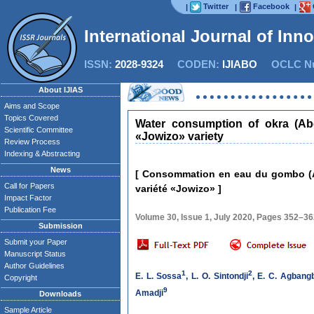
Twitter
Facebook
|
|
|
International Journal of Inn
ISSN:
2028-9324
CODEN:
IJIABO
OCLC Nu
About IJIAS
Aims and Scope
Topics Covered
Water consumption of okra (Ab
Scientific Committee
«Jowizo» variety
Review Process
Indexing & Abstracting
News
[ Consommation en eau du gombo (Ab
Call for Papers
variété «Jowizo» ]
Impact Factor
Publication Fee
Volume 30, Issue 1, July 2020, Pages 352–3
Submission
Submit your Paper
Manuscript Status
Author Guidelines
1
2
E. L. Sossa
,
L. O. Sintondji
,
E. C. Agbang
Copyright
9
Amadji
Downloads
Sample Article