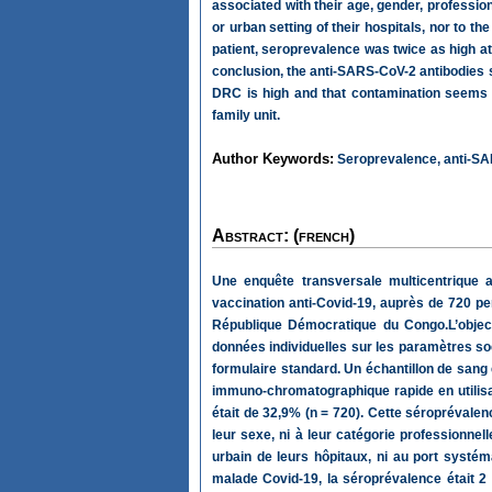
associated with their age, gender, profession
or urban setting of their hospitals, nor to 
patient, seroprevalence was twice as high at 
conclusion, the anti-SARS-CoV-2 antibodies s
DRC is high and that contamination seems m
family unit.
Author Keywords:
Seroprevalence, anti-SAR
Abstract: (french)
Une enquête transversale multicentrique
vaccination anti-Covid-19, auprès de 720 pe
République Démocratique du Congo.L’object
données individuelles sur les paramètres so
formulaire standard. Un échantillon de sang
immuno-chromatographique rapide en utilisa
était de 32,9% (n = 720). Cette séroprévalen
leur sexe, ni à leur catégorie professionnelle
urbain de leurs hôpitaux, ni au port syst
malade Covid-19, la séroprévalence était 2