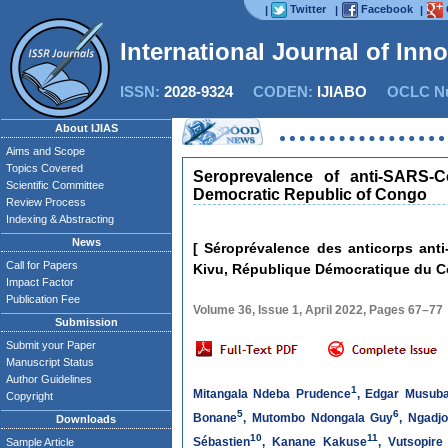
Twitter
Facebook
|
|
|
International Journal of Inn
ISSN:
2028-9324
CODEN:
IJIABO
OCLC Nu
N
About IJIAS
Aims and Scope
Topics Covered
Seroprevalence of anti-SARS-C
Scientific Committee
Democratic Republic of Congo
Review Process
Indexing & Abstracting
News
[ Séroprévalence des anticorps ant
Call for Papers
Kivu, République Démocratique du C
Impact Factor
Publication Fee
Volume 36, Issue 1, April 2022, Pages 67–77
Submission
Submit your Paper
Manuscript Status
Author Guidelines
1
Mitangala Ndeba Prudence
,
Edgar Musub
Copyright
5
6
Bonane
,
Mutombo Ndongala Guy
,
Ngadjo
Downloads
10
11
Sébastien
,
Kanane Kakuse
,
Vutsopire
Sample Article