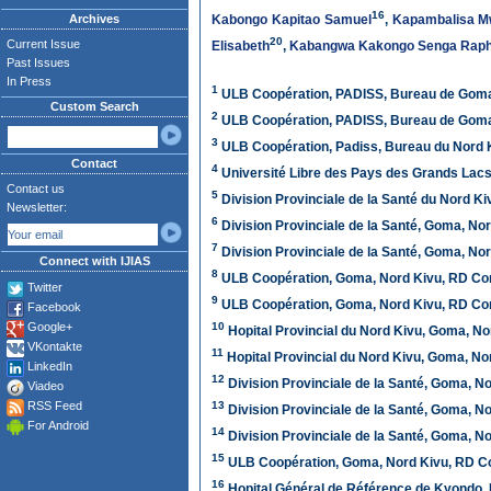
16
Archives
Kabongo Kapitao Samuel
,
Kapambalisa Mw
20
Current Issue
Elisabeth
,
Kabangwa Kakongo Senga Raph
Past Issues
In Press
1
ULB Coopération, PADISS, Bureau de Gom
Custom Search
2
ULB Coopération, PADISS, Bureau de Goma
3
ULB Coopération, Padiss, Bureau du Nord
Contact
4
Université Libre des Pays des Grands Lac
Contact us
5
Division Provinciale de la Santé du Nord 
Newsletter:
6
Division Provinciale de la Santé, Goma, No
7
Division Provinciale de la Santé, Goma, No
Connect with IJIAS
8
ULB Coopération, Goma, Nord Kivu, RD Co
Twitter
9
ULB Coopération, Goma, Nord Kivu, RD Co
Facebook
Google+
10
Hopital Provincial du Nord Kivu, Goma, N
VKontakte
11
Hopital Provincial du Nord Kivu, Goma, N
LinkedIn
12
Division Provinciale de la Santé, Goma, N
Viadeo
RSS Feed
13
Division Provinciale de la Santé, Goma, N
For Android
14
Division Provinciale de la Santé, Goma, N
15
ULB Coopération, Goma, Nord Kivu, RD C
16
Hopital Général de Référence de Kyondo,