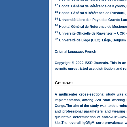
17
Hopital Général de Référence de Kyondo,
18
Hopital Général d Référence de Rutshuru,
19
Université Libre des Pays des Grands La
20
Hopital Général de Référence de Musiene
21
Université Officielle de Ruwenzori « UO
22
Université de Liège (ULG), Liège, Belgium
Original language: French
Copyright © 2022 ISSR Journals. This is an
permits unrestricted use, distribution, and r
Abstract
A multicenter cross-sectional study was 
implementation, among 720 staff working i
Congo.The aim of the study was to determin
and professional parameters and wearing 
qualitative determination of anti-SARS-C
kits.The overall IgG/IgM sero-prevalence 