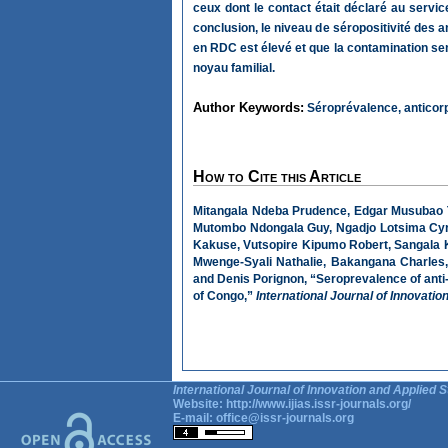
ceux dont le contact était déclaré au service
conclusion, le niveau de séropositivité des 
en RDC est élevé et que la contamination sem
noyau familial.
Author Keywords:
Séroprévalence, anticorp
How to Cite this Article
Mitangala Ndeba Prudence, Edgar Musubao
Mutombo Ndongala Guy, Ngadjo Lotsima Cyri
Kakuse, Vutsopire Kipumo Robert, Sangala K
Mwenge-Syali Nathalie, Bakangana Charles
and Denis Porignon, “Seroprevalence of anti
of Congo,”
International Journal of Innovatio
International Journal of Innovation and Applied S
Website:
http://www.ijias.issr-journals.org/
E-mail:
office@issr-journals.org