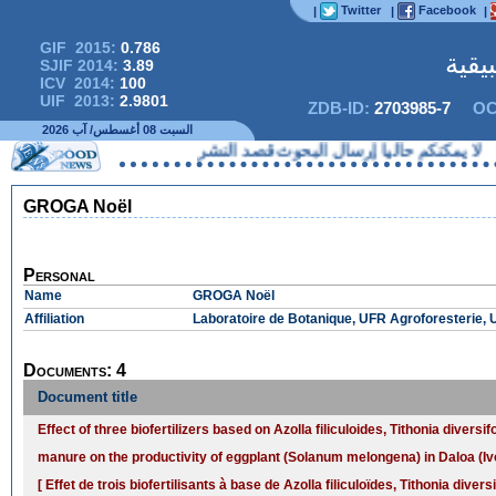
Twitter
Facebook
|
|
|
GIF 2015:
0.786
يقية
SJIF 2014:
3.89
ICV 2014:
100
UIF 2013:
2.9801
ZDB-ID:
2703985-7
OC
السبت 08 أغسطس/ آب 2026
ا يمكنكم حاليا إرسال البحوث قصد النشر
GROGA Noël
Personal
Name
GROGA Noël
Affiliation
Laboratoire de Botanique, UFR Agroforesterie, 
Documents: 4
Document title
Effect of three biofertilizers based on Azolla filiculoides, Tithonia diversi
manure on the productivity of eggplant (Solanum melongena) in Daloa (Iv
[ Effet de trois biofertilisants à base de Azolla filiculoïdes, Tithonia divers