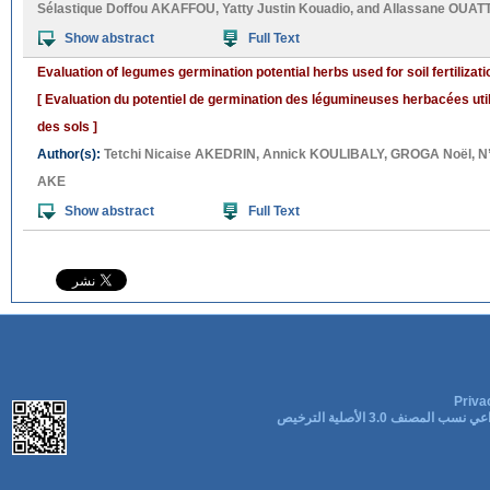
Sélastique Doffou AKAFFOU
,
Yatty Justin Kouadio
, and
Allassane OUAT
Show abstract
Full Text
Evaluation of legumes germination potential herbs used for soil fertilizati
[ Evaluation du potentiel de germination des légumineuses herbacées utili
des sols ]
Author(s):
Tetchi Nicaise AKEDRIN
,
Annick KOULIBALY
,
GROGA Noël
,
N
AKE
Show abstract
Full Text
Priva
ب المصنف 3.0 الأصلية الترخيص