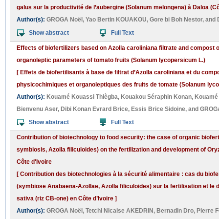
galus sur la productivité de l’aubergine (Solanum melongena) à Daloa (Côt
Author(s):
GROGA Noël
,
Yao Bertin KOUAKOU
,
Gore bi Boh Nestor
, and
Show abstract
Full Text
Effects of biofertilizers based on Azolla caroliniana filtrate and compos
organoleptic parameters of tomato fruits (Solanum lycopersicum L.)
[ Effets de biofertilisants à base de filtrat d’Azolla caroliniana et du co
physicochimiques et organoleptiques des fruits de tomate (Solanum lyco
Author(s):
Kouamé Kouassi Thiègba
,
Kouakou Séraphin Konan
,
Kouamé 
Bienvenu Aser
,
Dibi Konan Evrard Brice
,
Essis Brice Sidoine
, and
GROGA
Show abstract
Full Text
Contribution of biotechnology to food security: the case of organic biofer
symbiosis, Azolla filiculoides) on the fertilization and development of Ory
Côte d'Ivoire
[ Contribution des biotechnologies à la sécurité alimentaire : cas du biofe
(symbiose Anabaena-Azollae, Azolla filiculoides) sur la fertilisation et 
sativa (riz CB-one) en Côte d’Ivoire ]
Author(s):
GROGA Noël
,
Tetchi Nicaise AKEDRIN
,
Bernadin Dro
,
Pierre 