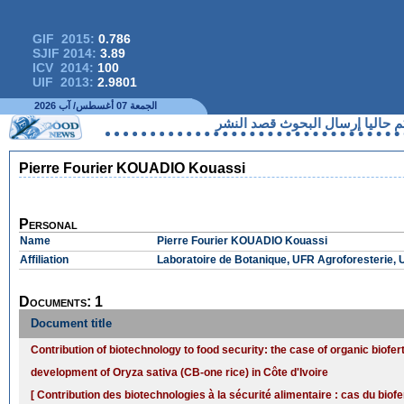
GIF 2015:
0.786
SJIF 2014:
3.89
ICV 2014:
100
UIF 2013:
2.9801
الجمعة 07 أغسطس/ آب 2026
ليا إرسال البحوث قصد النشر
Pierre Fourier KOUADIO Kouassi
Personal
Name
Pierre Fourier KOUADIO Kouassi
Affiliation
Laboratoire de Botanique, UFR Agroforesterie, 
Documents: 1
Document title
Contribution of biotechnology to food security: the case of organic biofert
development of Oryza sativa (CB-one rice) in Côte d'Ivoire
[ Contribution des biotechnologies à la sécurité alimentaire : cas du biofe