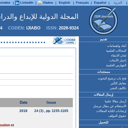
العربية
Español
Français
English
Viadeo
LinkedIn
ntakte
|
|
|
|
|
|
|
المجلة الدولية للإبداع والدر
4
CODEN:
IJIABO
ISSN:
2028-9324
تقديم
أبعاد واهتمامات
المجالات العلمية
لجان الانتقاء
إختيار الأبحاث
الفهارس العلمية
مستجدات
فتح باب ترشيح البحوث
معامل التأثير
تكاليف النشر
إرسال المقالات
أرسل مقالا علميا
Date
Issue
الاستعلام عن مقال مرسل
2018
24 (3)
, pp. 1155-1165
إرشادات لكتابة المقالات
حقوق المؤلف
للتحميل
sation et