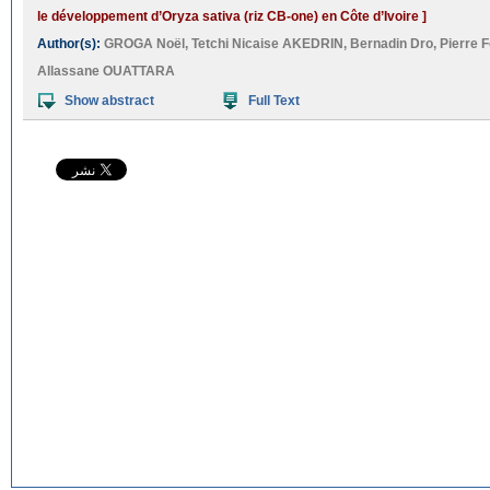
le développement d’Oryza sativa (riz CB-one) en Côte d’Ivoire ]
Author(s):
GROGA Noël
,
Tetchi Nicaise AKEDRIN
,
Bernadin Dro
,
Pierre 
Allassane OUATTARA
Show abstract
Full Text