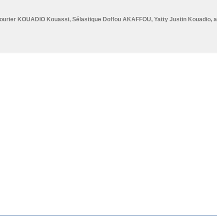
Fourier KOUADIO Kouassi
,
Sélastique Doffou AKAFFOU
,
Yatty Justin Kouadio
, 