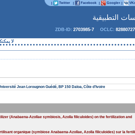
Twitter
Facebook
Google+
VKo
|
|
|
|
اسات التطبيقية
ZDB-ID:
2703985-7
OCLC:
82880727
لا يمكنكم حا
Université Jean Lorougnon Guédé, BP 150 Daloa, Côte d’Ivoire
ilizer (Anabaena-Azollae symbiosis, Azolla filiculoides) on the fertilization and
rtilisant organique (symbiose Anabaena-Azollae, Azolla filiculoides) sur la fertili