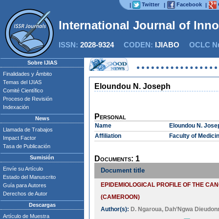
Twitter
Facebook
|
|
|
International Journal of Inn
ISSN:
2028-9324
CODEN:
IJIABO
OCLC Nu
Sobre IJIAS
Finalidades y Ámbito
Temas del IJIAS
Eloundou N. Joseph
Comité Científico
Proceso de Revisión
Indexación
Personal
News
Name
Eloundou N. Jose
Llamada de Trabajos
Affiliation
Faculty of Medici
Impact Factor
Tasa de Publicación
Sumisión
Documents: 1
Envíe su Artículo
Document title
Estado del Manuscrito
EPIDEMIOLOGICAL PROFILE OF THE CA
Guía para Autores
Derechos de Autor
(CAMEROON)
Descargas
Author(s):
D. Ngaroua
,
Dah’Ngwa Dieudon
Artículo de Muestra