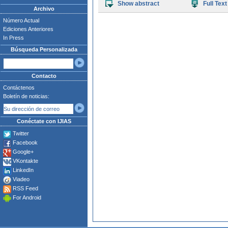
Show abstract
Full Text
Archivo
Número Actual
Ediciones Anteriores
In Press
Búsqueda Personalizada
Contacto
Contáctenos
Boletín de noticias:
Conéctate con IJIAS
Twitter
Facebook
Google+
VKontakte
LinkedIn
Viadeo
RSS Feed
For Android