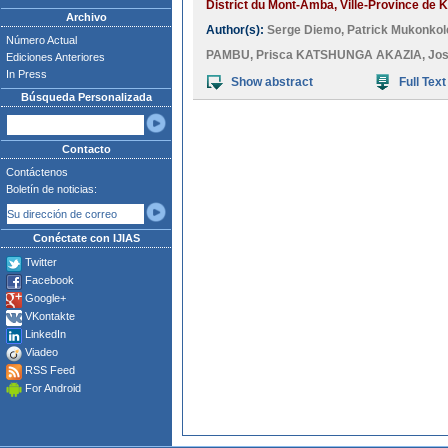
District du Mont-Amba, Ville-Province de K
Archivo
Author(s):
Serge Diemo
,
Patrick Mukonko
Número Actual
PAMBU
,
Prisca KATSHUNGA AKAZIA
,
Jo
Ediciones Anteriores
In Press
Show abstract
Full Text
Búsqueda Personalizada
Contacto
Contáctenos
Boletín de noticias:
Conéctate con IJIAS
Twitter
Facebook
Google+
VKontakte
LinkedIn
Viadeo
RSS Feed
For Android