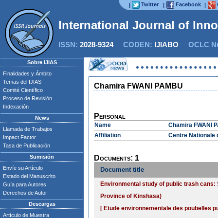
Twitter
Facebook
|
|
|
International Journal of Inn
ISSN:
2028-9324
CODEN:
IJIABO
OCLC Nu
Sobre IJIAS
Finalidades y Ámbito
Temas del IJIAS
Chamira FWANI PAMBU
Comité Científico
Proceso de Revisión
Indexación
Personal
News
Name
Chamira FWANI 
Llamada de Trabajos
Affiliation
Centre Nationale 
Impact Factor
Tasa de Publicación
Sumisión
Documents: 1
Envíe su Artículo
Document title
Estado del Manuscrito
Environmental study of public trash cans: 
Guía para Autores
Derechos de Autor
Province of Kinshasa)
Descargas
[ Etude environnementale des poubelles pu
Artículo de Muestra