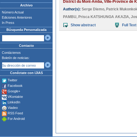
District du Mont-Amba, Ville-Province de K
Archivo
Author(s):
Serge Diemo
,
Patrick Mukonko
Número Actual
PAMBU
,
Prisca KATSHUNGA AKAZIA
,
Jo
Ediciones Anteriores
In Press
Show abstract
Full Text
Búsqueda Personalizada
Contacto
Contáctenos
Boletín de noticias:
Conéctate con IJIAS
Twitter
Facebook
Google+
VKontakte
LinkedIn
Viadeo
RSS Feed
For Android