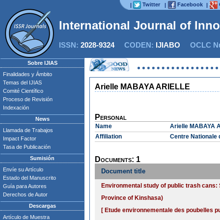
Twitter
Facebook
|
|
|
International Journal of Inn
ISSN:
2028-9324
CODEN:
IJIABO
OCLC Nu
Sobre IJIAS
Finalidades y Ámbito
Temas del IJIAS
Arielle MABAYA ARIELLE
Comité Científico
Proceso de Revisión
Indexación
Personal
News
Name
Arielle MABAYA 
Llamada de Trabajos
Affiliation
Centre Nationale 
Impact Factor
Tasa de Publicación
Sumisión
Documents: 1
Envíe su Artículo
Document title
Estado del Manuscrito
Environmental study of public trash cans: 
Guía para Autores
Derechos de Autor
Province of Kinshasa)
Descargas
[ Etude environnementale des poubelles pu
Artículo de Muestra