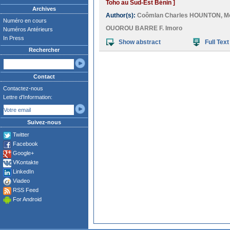
Toho au Sud-Est Bénin ]
Archives
Author(s):
Coômlan Charles HOUNTON
,
M
Numéro en cours
OUOROU BARRE F. Imoro
Numéros Antérieurs
In Press
Show abstract
Full Text
Rechercher
Contact
Contactez-nous
Lettre d'Information:
Suivez-nous
Twitter
Facebook
Google+
VKontakte
LinkedIn
Viadeo
RSS Feed
For Android