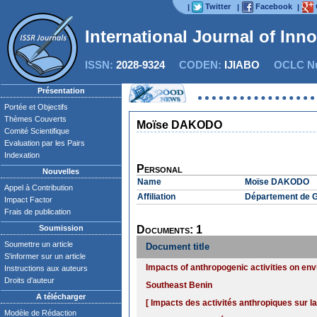
Twitter
Facebook
|
|
|
International Journal of Inn
ISSN:
2028-9324
CODEN:
IJIABO
OCLC Nu
Présentation
Portée et Objectifs
Thèmes Couverts
Moïse DAKODO
Comité Scientifique
Evaluation par les Pairs
Indexation
Personal
Nouvelles
Name
Moïse DAKODO
Appel à Contribution
Affiliation
Département de G
Impact Factor
Frais de publication
Soumission
Documents: 1
Soumettre un article
Document title
S'informer sur un article
Impacts of anthropogenic activities on env
Instructions aux auteurs
Droits d'auteur
Southeast Benin
A télécharger
[ Impacts des activités anthropiques sur l
Modèle de Rédaction