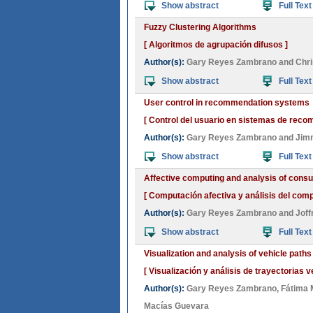
Show abstract
Full Text
Fuzzy Clustering Algorithms
[ Algoritmos de agrupación difusos ]
Author(s):
Gary Reyes Zambrano
and
Chr
Show abstract
Full Text
User control in recommendation systems
[ Control del usuario en sistemas de reco
Author(s):
Gary Reyes Zambrano
and
Jim
Show abstract
Full Text
Affective computing and analysis of cons
[ Computación afectiva y análisis del com
Author(s):
Gary Reyes Zambrano
and
Jof
Show abstract
Full Text
Visualization and analysis of vehicle path
[ Visualización y análisis de trayectorias
Author(s):
Gary Reyes Zambrano
,
Fátima 
Macías Guevara