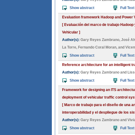
Show abstract
Full Text
Evaluation framework Hadoop and Power Vi
[ Evaluación del marco de trabajo Hadoop 
Vehicular ]
Author(s):
Gary Reyes Zambrano
,
José Al
La Torre
,
Fernando Coral Moran
, and
Vicen
Show abstract
Full Text
Reference architecture for an intelligent 
Author(s):
Gary Reyes Zambrano
and
Liss
Show abstract
Full Text
Framework for designing an ITS architectur
deployment of vehicular traffic control sy
[ Marco de trabajo para el diseño de una a
interoperabilidad y el despliegue de los si
Author(s):
Gary Reyes Zambrano
and
Vivi
Show abstract
Full Text