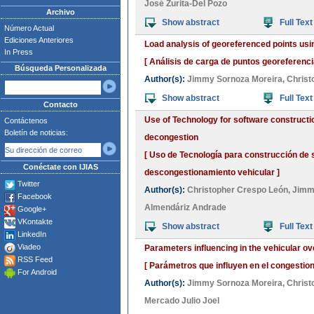
José Zurita-Del Pozo
Archivo
Show abstract
Full Text
Número Actual
Ediciones Anteriores
Load analysis of georeferenced points us
In Press
[ Análisis de carga de puntos georeferenc
Búsqueda Personalizada
Author(s):
Jimmy Sornoza Moreira
,
Christ
Show abstract
Full Text
Contacto
Use of Technology for software constructi
Contáctenos
Boletín de noticias:
decongestion
[ Uso de Tecnología para construcción de
Conéctate con IJIAS
descongestionamiento vehicular ]
Twitter
Author(s):
Christopher Crespo León
,
Jimm
Facebook
Almendáriz Andrade
Google+
VKontakte
Show abstract
Full Text
LinkedIn
Viadeo
Parameters influencing in the vehicular o
RSS Feed
[ Parámetros que influyen en el congestio
For Android
Author(s):
Jimmy Sornoza Moreira
,
Christ
Mercado Julio Joel