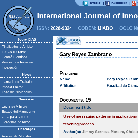
Twitter
Facebook
|
|
|
International Journal of Inn
ISSN:
2028-9324
CODEN:
IJIABO
OCLC Nu
Sobre IJIAS
Finalidades y Ámbito
Temas del IJIAS
Gary Reyes Zambrano
Comité Científico
Proceso de Revisión
Indexación
Personal
News
Name
Gary Reyes Zamb
Llamada de Trabajos
Affiliation
Facultad de Cienc
Impact Factor
Tasa de Publicación
Sumisión
Documents: 15
Envíe su Artículo
Document title
Estado del Manuscrito
Use of messaging patterns in applications
Guía para Autores
Derechos de Autor
teaching process
Descargas
Author(s):
Jimmy Sornoza Moreira
,
Christ
Artículo de Muestra