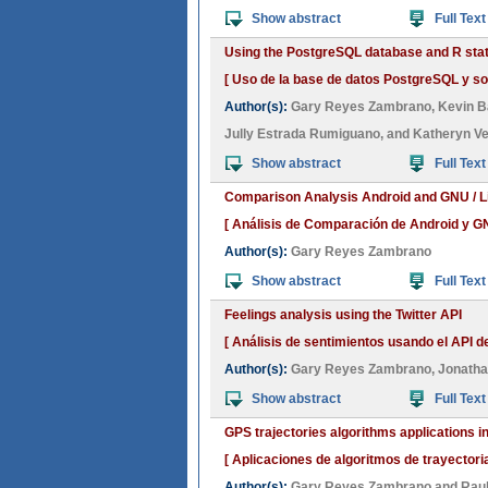
Show abstract
Full Text
Using the PostgreSQL database and R stati
[ Uso de la base de datos PostgreSQL y sof
Author(s):
Gary Reyes Zambrano
,
Kevin B
Jully Estrada Rumiguano
, and
Katheryn Ve
Show abstract
Full Text
Comparison Analysis Android and GNU / L
[ Análisis de Comparación de Android y GN
Author(s):
Gary Reyes Zambrano
Show abstract
Full Text
Feelings analysis using the Twitter API
[ Análisis de sentimientos usando el API de
Author(s):
Gary Reyes Zambrano
,
Jonatha
Show abstract
Full Text
GPS trajectories algorithms applications i
[ Aplicaciones de algoritmos de trayector
Author(s):
Gary Reyes Zambrano
and
Raul