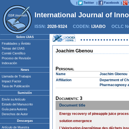
Twitter
Facebook
|
|
|
International Journal of Inn
ISSN:
2028-9324
CODEN:
IJIABO
OCLC Nu
Sobre IJIAS
Finalidades y Ámbito
Temas del IJIAS
Joachim Gbenou
Comité Científico
Proceso de Revisión
Indexación
Personal
News
Name
Joachim Gbenou
Llamada de Trabajos
Affiliation
Department of Che
Impact Factor
Pharmacognosy an
Tasa de Publicación
Sumisión
Documents: 3
Envíe su Artículo
Estado del Manuscrito
Document title
Guía para Autores
Energy recovery of pineapple juice process
Derechos de Autor
Descargas
solution emergence
Artículo de Muestra
[ Valorisation énergétique des déchets iss