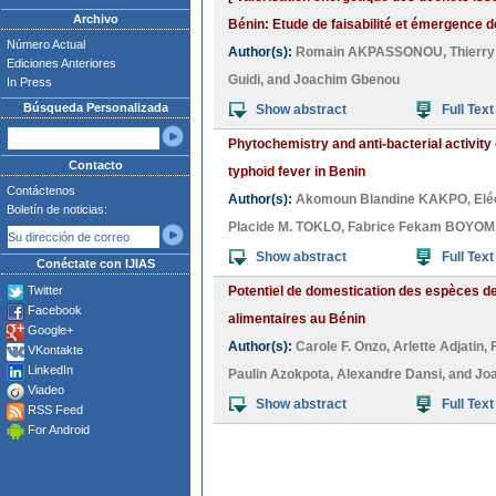
Archivo
Bénin: Etude de faisabilité et émergence de
Número Actual
Author(s):
Romain AKPASSONOU
,
Thierry
Ediciones Anteriores
Guidi
, and
Joachim Gbenou
In Press
Búsqueda Personalizada
Show abstract
Full Text
Phytochemistry and anti-bacterial activity o
Contacto
typhoid fever in Benin
Contáctenos
Author(s):
Akomoun Blandine KAKPO
,
Elé
Boletín de noticias:
Placide M. TOKLO
,
Fabrice Fekam BOYOM
Show abstract
Full Text
Conéctate con IJIAS
Twitter
Potentiel de domestication des espèces de
Facebook
alimentaires au Bénin
Google+
Author(s):
Carole F. Onzo
,
Arlette Adjatin
,
VKontakte
LinkedIn
Paulin Azokpota
,
Alexandre Dansi
, and
Jo
Viadeo
Show abstract
Full Text
RSS Feed
For Android