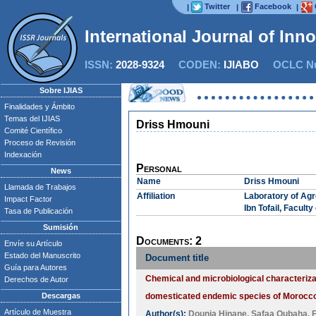
Twitter
Facebook
|
|
|
International Journal of Inn
ISSN:
2028-9324
CODEN:
IJIABO
OCLC Nu
Sobre IJIAS
Finalidades y Ámbito
Temas del IJIAS
Driss Hmouni
Comité Científico
Proceso de Revisión
Indexación
Personal
News
Name
Driss Hmouni
Llamada de Trabajos
Affiliation
Laboratory of Agr
Impact Factor
Ibn Tofail, Facult
Tasa de Publicación
Sumisión
Documents: 2
Envíe su Artículo
Estado del Manuscrito
Document title
Guía para Autores
Chemical and microbiological characterizat
Derechos de Autor
Descargas
domesticated endemic species of Morocc
Artículo de Muestra
Author(s):
Dounia Hinane
,
Safaa Oubaha
,