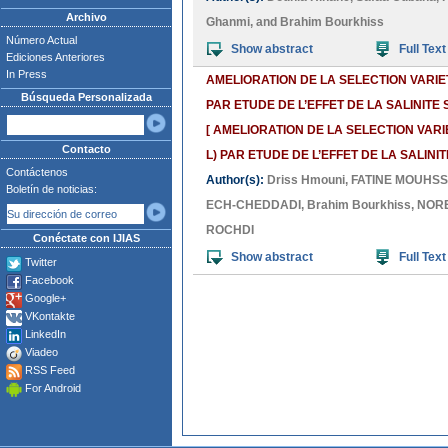
Archivo
Ghanmi
, and
Brahim Bourkhiss
Número Actual
Show abstract
Full Text
Ediciones Anteriores
In Press
AMELIORATION DE LA SELECTION VARIE
Búsqueda Personalizada
PAR ETUDE DE L’EFFET DE LA SALINIT
[ AMELIORATION DE LA SELECTION VAR
Contacto
L) PAR ETUDE DE L’EFFET DE LA SALIN
Contáctenos
Author(s):
Driss Hmouni
,
FATINE MOUHSS
Boletín de noticias:
ECH-CHEDDADI
,
Brahim Bourkhiss
,
NORE
ROCHDI
Conéctate con IJIAS
Show abstract
Full Text
Twitter
Facebook
Google+
VKontakte
LinkedIn
Viadeo
RSS Feed
For Android