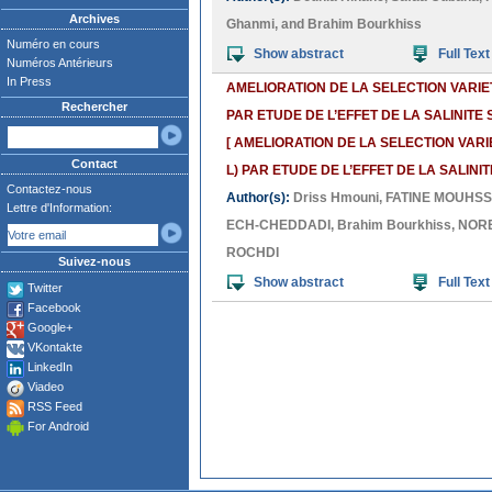
Archives
Ghanmi
, and
Brahim Bourkhiss
Numéro en cours
Show abstract
Full Text
Numéros Antérieurs
In Press
AMELIORATION DE LA SELECTION VARIE
Rechercher
PAR ETUDE DE L’EFFET DE LA SALINIT
[ AMELIORATION DE LA SELECTION VAR
Contact
L) PAR ETUDE DE L’EFFET DE LA SALIN
Contactez-nous
Author(s):
Driss Hmouni
,
FATINE MOUHSS
Lettre d'Information:
ECH-CHEDDADI
,
Brahim Bourkhiss
,
NORE
ROCHDI
Suivez-nous
Show abstract
Full Text
Twitter
Facebook
Google+
VKontakte
LinkedIn
Viadeo
RSS Feed
For Android