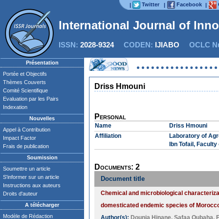
Twitter
Facebook
|
|
|
International Journal of Inn
ISSN:
2028-9324
CODEN:
IJIABO
OCLC Nu
Présentation
Portée et Objectifs
Thèmes Couverts
Driss Hmouni
Comité Scientifique
Evaluation par les Pairs
Indexation
Personal
Nouvelles
Name
Driss Hmouni
Appel à Contribution
Affiliation
Laboratory of Agr
Impact Factor
Ibn Tofail, Facult
Frais de publication
Soumission
Documents: 2
Soumettre un article
S'informer sur un article
Document title
Instructions aux auteurs
Chemical and microbiological characterizat
Droits d'auteur
A télécharger
domesticated endemic species of Morocc
Modèle de Rédaction
Author(s):
Dounia Hinane
,
Safaa Oubaha
,