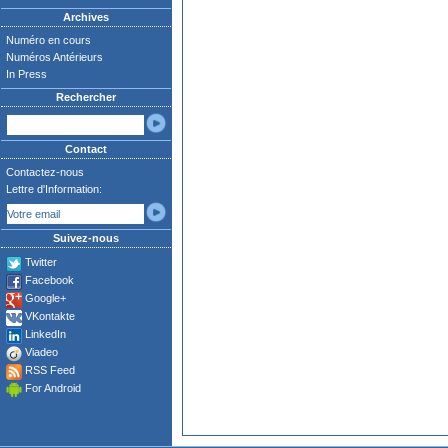
Archives
Numéro en cours
Numéros Antérieurs
In Press
Rechercher
Contact
Contactez-nous
Lettre d'Information:
Suivez-nous
Twitter
Facebook
Google+
VKontakte
LinkedIn
Viadeo
RSS Feed
For Android