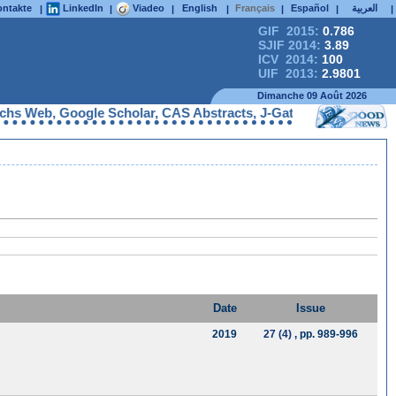
ntakte
LinkedIn
Viadeo
English
Français
Español
العربية
|
|
|
|
|
|
|
GIF 2015:
0.786
SJIF 2014:
3.89
ICV 2014:
100
UIF 2013:
2.9801
Dimanche 09 Août 2026
s Web, Google Scholar, CAS Abstracts, J-Gate, UDL Library, Cite
Date
Issue
2019
27 (4)
, pp. 989-996