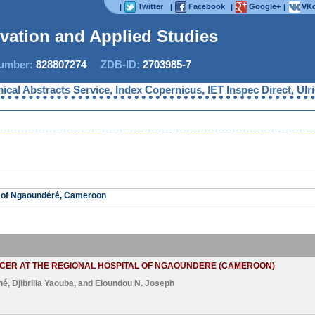
Twitter
Facebook
Google+
VKo
|
|
|
|
ovation and Applied Studies
mber:
828807274
ZDB-ID:
2703985-7
Abstracts Service, Index Copernicus, IET Inspec Direct, Ulrich
l of Ngaoundéré, Cameroon
NCER AT THE REGIONAL HOSPITAL OF NGAOUNDERE (CAMEROON)
né
,
Djibrilla Yaouba
, and
Eloundou N. Joseph