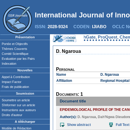
International Journal of Inn
ISSN:
2028-9324
CODEN:
IJIABO
OCLC Nu
IJIAS est indexée dans EBSCO, ResearchGate, ProQuest, Chemical 
Présentation
Portée et Objectifs
Thèmes Couverts
D. Ngaroua
Comité Scientifique
Evaluation par les Pairs
Indexation
Personal
Nouvelles
Name
D. Ngaroua
Appel à Contribution
Affiliation
Regional Hospita
Impact Factor
Frais de publication
Soumission
Documents: 1
Soumettre un article
Document title
S'informer sur un article
EPIDEMIOLOGICAL PROFILE OF THE CA
Instructions aux auteurs
Droits d'auteur
Author(s):
D. Ngaroua
,
Dah’Ngwa Dieudon
A télécharger
Show abstract
Full Text
Modèle de Rédaction