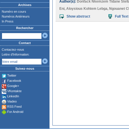
Author(s):
Donfack Nkemzem Tidane Stell
Archives
Eni
,
Aloysious Kohtem Lebga
,
Ngouanet C
Numéro en cours
Show abstract
Full Text
Numéros Antérieurs
In Press
Rechercher
Contact
Contactez-nous
Lettre d'Information:
Suivez-nous
Twitter
Facebook
Google+
VKontakte
LinkedIn
Viadeo
RSS Feed
For Android