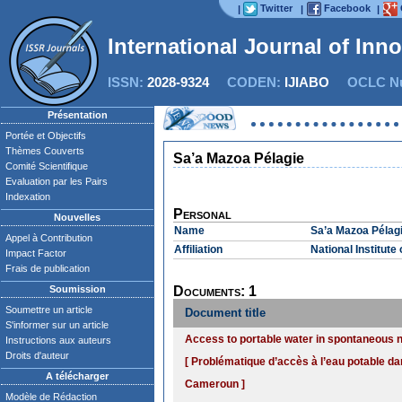
Twitter
Facebook
|
|
|
International Journal of Inn
ISSN:
2028-9324
CODEN:
IJIABO
OCLC Nu
Présentation
Portée et Objectifs
Thèmes Couverts
Sa’a Mazoa Pélagie
Comité Scientifique
Evaluation par les Pairs
Indexation
Personal
Nouvelles
Name
Sa’a Mazoa Pélag
Appel à Contribution
Affiliation
National Institut
Impact Factor
Frais de publication
Soumission
Documents: 1
Soumettre un article
Document title
S'informer sur un article
Access to portable water in spontaneous 
Instructions aux auteurs
Droits d'auteur
[ Problématique d’accès à l’eau potable da
A télécharger
Cameroun ]
Modèle de Rédaction