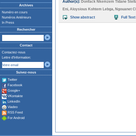
Author(s):
Donfack Nkemzem Tidane Stell
Archives
Eni
,
Aloysious Kohtem Lebga
,
Ngouanet C
Numéro en cours
Show abstract
Full Text
Numéros Antérieurs
In Press
Rechercher
Contact
Contactez-nous
Lettre d'Information:
Suivez-nous
Twitter
Facebook
Google+
VKontakte
LinkedIn
Viadeo
RSS Feed
For Android