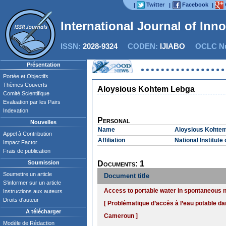
Twitter
Facebook
|
|
|
International Journal of Inn
ISSN:
2028-9324
CODEN:
IJIABO
OCLC Nu
Présentation
Portée et Objectifs
Thèmes Couverts
Aloysious Kohtem Lebga
Comité Scientifique
Evaluation par les Pairs
Indexation
Personal
Nouvelles
Name
Aloysious Kohte
Appel à Contribution
Affiliation
National Institut
Impact Factor
Frais de publication
Soumission
Documents: 1
Soumettre un article
Document title
S'informer sur un article
Access to portable water in spontaneous 
Instructions aux auteurs
Droits d'auteur
[ Problématique d’accès à l’eau potable da
A télécharger
Cameroun ]
Modèle de Rédaction