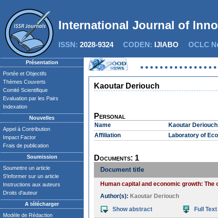
International Journal of Inn
ISSN:
2028-9324
CODEN:
IJIABO
OCLC Nu
Présentation
Portée et Objectifs
Thèmes Couverts
Kaoutar Deriouch
Comité Scientifique
Evaluation par les Pairs
Indexation
Personal
Nouvelles
Name
Kaoutar Deriouch
Appel à Contribution
Affiliation
Laboratory of Eco
Impact Factor
Frais de publication
Soumission
Documents: 1
Soumettre un article
Document title
S'informer sur un article
Human capital and economic growth: The
Instructions aux auteurs
Droits d'auteur
Author(s):
Kaoutar Deriouch
A télécharger
Show abstract
Full Text
Modèle de Rédaction