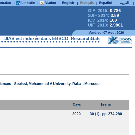
ntakte
LinkedIn
Viadeo
English
Français
Español
العربية
|
|
|
|
|
|
|
GIF 2015:
0.786
SJIF 2014:
3.89
ICV 2014:
100
UIF 2013:
2.9801
Vendredi 07 Août 2026
 est indexée dans EBSCO, ResearchGate, ProQuest, Chemical Abst
ciences - Souissi, Mohammed V University, Rabat, Morocco
Date
Issue
2020
30 (1)
, pp. 274-280