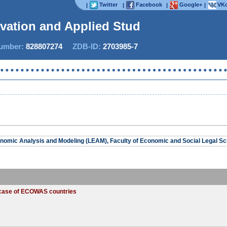
Twitter
Facebook
Google+
VKo
|
|
|
|
ovation and Applied Studies
mber:
828807274
ZDB-ID:
2703985-7
IJIAS
nomic Analysis and Modeling (LEAM), Faculty of Economic and Social Legal S
 case of ECOWAS countries