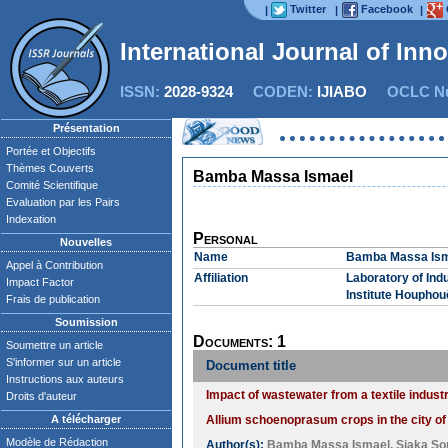
Twitter
Facebook
|
|
|
International Journal of Inn
ISSN:
2028-9324
CODEN:
IJIABO
OCLC Nu
Présentation
Portée et Objectifs
Thèmes Couverts
Bamba Massa Ismael
Comité Scientifique
Evaluation par les Pairs
Indexation
Personal
Nouvelles
Name
Bamba Massa Is
Appel à Contribution
Affiliation
Laboratory of Ind
Impact Factor
Institute Houpho
Frais de publication
Soumission
Documents: 1
Soumettre un article
S'informer sur un article
Document title
Instructions aux auteurs
Impact of wastewater from a textile industry
Droits d'auteur
A télécharger
Allium schoenoprasum crops in the city of
Modèle de Rédaction
Author(s):
Bamba Massa Ismael
,
Siaka So