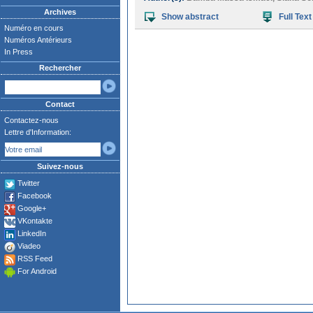
Archives
Show abstract
Full Text
Numéro en cours
Numéros Antérieurs
In Press
Rechercher
Contact
Contactez-nous
Lettre d'Information:
Suivez-nous
Twitter
Facebook
Google+
VKontakte
LinkedIn
Viadeo
RSS Feed
For Android