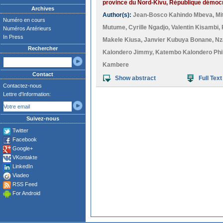
province du Nord-Kivu, République démocr
Archives
Author(s):
Jean-Bosco Kahindo Mbeva
,
Mi
Numéro en cours
Mutume
,
Cyrille Ngadjo
,
Valentin Kisambi
,
Numéros Antérieurs
In Press
Makele Kiusa
,
Janvier Kubuya Bonane
,
Nz
Rechercher
Kalondero Jimmy
,
Katembo Kalondero Ph
Kambere
Contact
Show abstract
Full Text
Contactez-nous
Lettre d'Information:
Suivez-nous
Twitter
Facebook
Google+
VKontakte
LinkedIn
Viadeo
RSS Feed
For Android