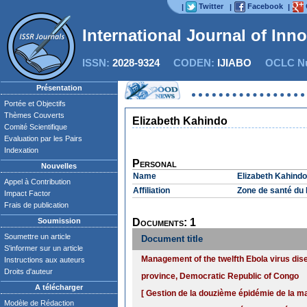
Twitter
Facebook
|
|
|
International Journal of Inn
ISSN:
2028-9324
CODEN:
IJIABO
OCLC Nu
Présentation
Portée et Objectifs
Thèmes Couverts
Elizabeth Kahindo
Comité Scientifique
Evaluation par les Pairs
Indexation
Personal
Nouvelles
Name
Elizabeth Kahindo
Appel à Contribution
Affiliation
Zone de santé du
Impact Factor
Frais de publication
Soumission
Documents: 1
Soumettre un article
Document title
S'informer sur un article
Management of the twelfth Ebola virus dis
Instructions aux auteurs
Droits d'auteur
province, Democratic Republic of Congo
A télécharger
[ Gestion de la douzième épidémie de la ma
Modèle de Rédaction