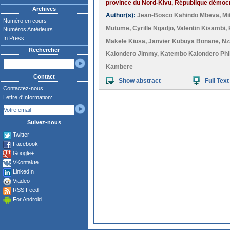
province du Nord-Kivu, République démocr
Archives
Author(s):
Jean-Bosco Kahindo Mbeva
,
Mi
Numéro en cours
Mutume
,
Cyrille Ngadjo
,
Valentin Kisambi
,
Numéros Antérieurs
In Press
Makele Kiusa
,
Janvier Kubuya Bonane
,
Nz
Rechercher
Kalondero Jimmy
,
Katembo Kalondero Ph
Kambere
Contact
Show abstract
Full Text
Contactez-nous
Lettre d'Information:
Suivez-nous
Twitter
Facebook
Google+
VKontakte
LinkedIn
Viadeo
RSS Feed
For Android