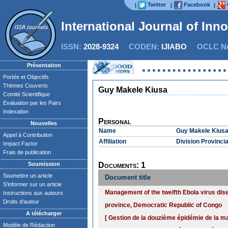
Twitter
Facebook
|
|
|
International Journal of Inn
ISSN:
2028-9324
CODEN:
IJIABO
OCLC Nu
Présentation
Portée et Objectifs
Thèmes Couverts
Guy Makele Kiusa
Comité Scientifique
Evaluation par les Pairs
Indexation
Personal
Nouvelles
Name
Guy Makele Kius
Appel à Contribution
Affiliation
Division Provinci
Impact Factor
Frais de publication
Soumission
Documents: 1
Soumettre un article
Document title
S'informer sur un article
Management of the twelfth Ebola virus dis
Instructions aux auteurs
Droits d'auteur
province, Democratic Republic of Congo
A télécharger
[ Gestion de la douzième épidémie de la ma
Modèle de Rédaction