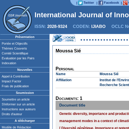
Twitter
Facebook
|
|
|
International Journal of Inn
ISSN:
2028-9324
CODEN:
IJIABO
OCLC Nu
Présentation
Portée et Objectifs
Thèmes Couverts
Moussa Sié
Comité Scientifique
Evaluation par les Pairs
Indexation
Personal
Nouvelles
Name
Moussa Sié
Appel à Contribution
Affiliation
Institut de l’Env
Impact Factor
Recherche Scienti
Frais de publication
Soumission
Documents: 1
Soumettre un article
S'informer sur un article
Document title
Instructions aux auteurs
Genetic diversity, importance and productio
Droits d'auteur
A télécharger
management modes in a context of climatic
Modèle de Rédaction
[ Diversité génétique, Importance et potent