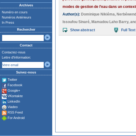
Archives
modes de gestion de l’eau dans un contexte
Numéro en cours
Author(s):
Dominique Nikiéma
,
Nerbéwen
Numéros Antérieurs
Issoufou Sinaré
,
Mamadou Laho Barry
, an
In Press
Rechercher
Show abstract
Full Text
Contact
Contactez-nous
Lettre d'Information:
Suivez-nous
Twitter
Facebook
Google+
VKontakte
LinkedIn
Viadeo
RSS Feed
For Android