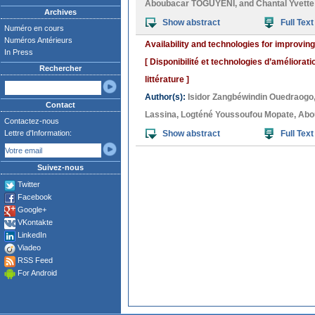
Aboubacar TOGUYENI
, and
Chantal Yvett
Archives
Show abstract
Full Text
Numéro en cours
Numéros Antérieurs
Availability and technologies for improving
In Press
[ Disponibilité et technologies d’améliorat
Rechercher
littérature ]
Author(s):
Isidor Zangbéwindin Ouedraogo
Contact
Lassina
,
Logténé Youssoufou Mopate
,
Abo
Contactez-nous
Lettre d'Information:
Show abstract
Full Text
Suivez-nous
Twitter
Facebook
Google+
VKontakte
LinkedIn
Viadeo
RSS Feed
For Android