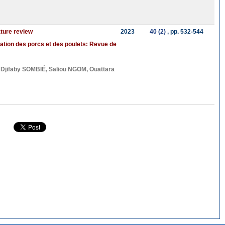
ature review
2023
40 (2)
, pp. 532-544
ntation des porcs et des poulets: Revue de
c Djifaby SOMBIÉ
,
Saliou NGOM
,
Ouattara