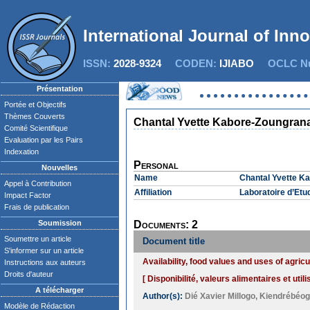
International Journal of Inn
ISSN:
2028-9324
CODEN:
IJIABO
OCLC Nu
Présentation
Portée et Objectifs
Thèmes Couverts
Chantal Yvette Kabore-Zoungran
Comité Scientifique
Evaluation par les Pairs
Indexation
Personal
Nouvelles
Name
Chantal Yvette K
Appel à Contribution
Affiliation
Laboratoire d’Etu
Impact Factor
Frais de publication
Soumission
Documents: 2
Soumettre un article
Document title
S'informer sur un article
Availability, food values and uses of agric
Instructions aux auteurs
Droits d'auteur
[ Disponibilité, valeurs alimentaires et ut
A télécharger
Author(s):
Dié Xavier Millogo
,
Kiendrébéog
Modèle de Rédaction