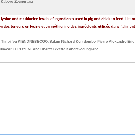
e Kabore-Zoungrana
 lysine and methionine levels of ingredients used in pig and chicken feed: Liter
ion des teneurs en lysine et en méthionine des ingrédients utilisés dans l’alime
,
Timbilfou KIENDREBEOGO
,
Salam Richard Komdombo
,
Pierre Alexandre Eri
ubacar TOGUYENI
, and
Chantal Yvette Kabore-Zoungrana