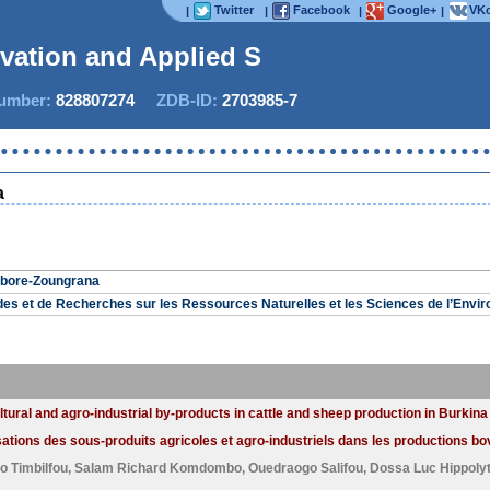
Twitter
Facebook
Google+
VKo
|
|
|
|
ovation and Applied Stu
mber:
828807274
ZDB-ID:
2703985-7
a
abore-Zoungrana
des et de Recherches sur les Ressources Naturelles et les Sciences de l’Env
ultural and agro-industrial by-products in cattle and sheep production in Burkin
ilisations des sous-produits agricoles et agro-industriels dans les productions b
o Timbilfou
,
Salam Richard Komdombo
,
Ouedraogo Salifou
,
Dossa Luc Hippoly