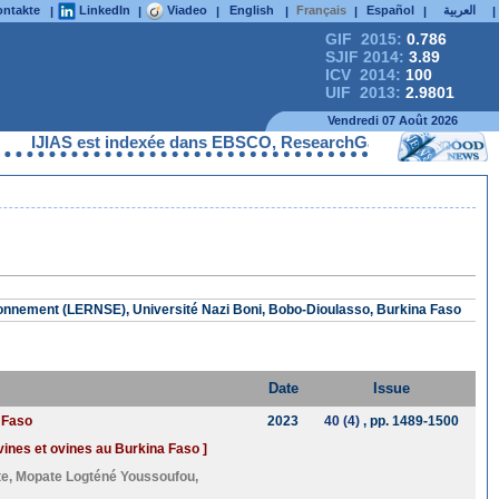
ntakte
LinkedIn
Viadeo
English
Français
Español
العربية
|
|
|
|
|
|
|
GIF 2015:
0.786
SJIF 2014:
3.89
ICV 2014:
100
UIF 2013:
2.9801
Vendredi 07 Août 2026
IJIAS est indexée dans EBSCO, ResearchGate, ProQuest, Chemic
ironnement (LERNSE), Université Nazi Boni, Bobo-Dioulasso, Burkina Faso
Date
Issue
a Faso
2023
40 (4)
, pp. 1489-1500
ovines et ovines au Burkina Faso ]
te
,
Mopate Logténé Youssoufou
,