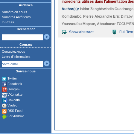
ingrédients utilisés dans l’alimentation des
Archives
Author(s):
Isidor Zangbéwindin Ouedraogo
Numéro en cours
Komdombo
,
Pierre Alexandre Eric Djifab
Numéros Antérieurs
In Press
Youssoufou Mopate
,
Aboubacar TOGUYEN
Rechercher
Show abstract
Full Text
Contact
Contactez-nous
Lettre d'Information:
Suivez-nous
Twitter
Facebook
Google+
VKontakte
LinkedIn
Viadeo
RSS Feed
For Android