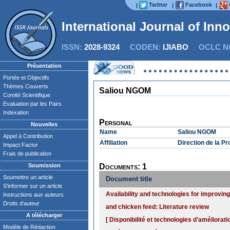
Twitter
Facebook
|
|
|
International Journal of Inn
ISSN:
2028-9324
CODEN:
IJIABO
OCLC Nu
Présentation
Portée et Objectifs
Thèmes Couverts
Saliou NGOM
Comité Scientifique
Evaluation par les Pairs
Indexation
Personal
Nouvelles
Name
Saliou NGOM
Appel à Contribution
Affiliation
Direction de la P
Impact Factor
Frais de publication
Soumission
Documents: 1
Soumettre un article
Document title
S'informer sur un article
Availability and technologies for improving
Instructions aux auteurs
Droits d'auteur
and chicken feed: Literature review
A télécharger
[ Disponibilité et technologies d’améliorat
Modèle de Rédaction