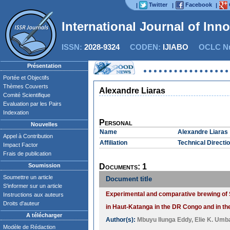
Twitter
Facebook
|
|
|
International Journal of Inn
ISSN:
2028-9324
CODEN:
IJIABO
OCLC Nu
Présentation
Portée et Objectifs
Thèmes Couverts
Alexandre Liaras
Comité Scientifique
Evaluation par les Pairs
Indexation
Personal
Nouvelles
Name
Alexandre Liaras
Appel à Contribution
Affiliation
Technical Direct
Impact Factor
Frais de publication
Soumission
Documents: 1
Soumettre un article
Document title
S'informer sur un article
Experimental and comparative brewing of
Instructions aux auteurs
Droits d'auteur
in Haut-Katanga in the DR Congo and in th
A télécharger
Author(s):
Mbuyu Ilunga Eddy
,
Elie K. Umb
Modèle de Rédaction