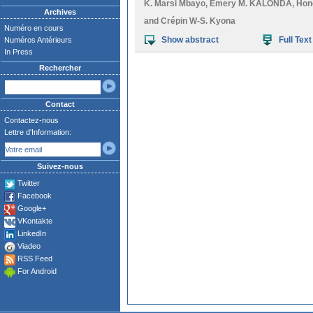
K. Marsi Mbayo
,
Emery M. KALONDA
,
Hon
Archives
and
Crépin W-S. Kyona
Numéro en cours
Show abstract
Full Text
Numéros Antérieurs
In Press
Rechercher
Contact
Contactez-nous
Lettre d'Information:
Suivez-nous
Twitter
Facebook
Google+
VKontakte
LinkedIn
Viadeo
RSS Feed
For Android