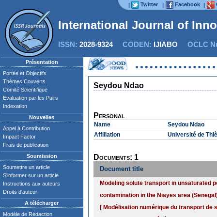
Twitter
Facebook
|
|
|
International Journal of Inn
ISSN:
2028-9324
CODEN:
IJIABO
OCLC Nu
Présentation
Portée et Objectifs
Thèmes Couverts
Seydou Ndao
Comité Scientifique
Evaluation par les Pairs
Indexation
Personal
Nouvelles
Name
Seydou Ndao
Appel à Contribution
Affiliation
Université de Thi
Impact Factor
Frais de publication
Soumission
Documents: 1
Soumettre un article
Document title
S'informer sur un article
Modeling solute transport in unsaturated p
Instructions aux auteurs
Droits d'auteur
contamination in the Niayes area (Senegal)
A télécharger
[ Modélisation numérique du transport de s
Modèle de Rédaction