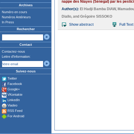
nappe des Niayes (Sénégal) par les pestici
Archives
Author(s):
El Hadji Bamba DIAW
,
Mamadou
Numéro en cours
Diallo
, and
Grégoire SISSOKO
Numéros Antérieurs
In Press
Show abstract
Full Text
Rechercher
Contact
Contactez-nous
Lettre d'Information:
Suivez-nous
Twitter
Facebook
Google+
VKontakte
LinkedIn
Viadeo
RSS Feed
For Android