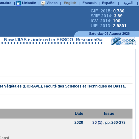
ntakte
LinkedIn
Viadeo
English
Français
Español
العربية
|
|
|
|
|
|
|
GIF 2015:
0.786
SJIF 2014:
3.89
ICV 2014:
100
UIF 2013:
2.9801
Saturday 08 August 2026
IJIAS is indexed in EBSCO, ResearchGate, ProQuest, Chemical Abs
et Végétales (BIORAVE), Faculté des Sciences et Techniques de Dassa,
Date
Issue
2020
30 (1)
, pp. 260-273
Dansi