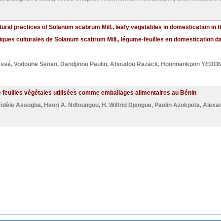
tural practices of Solanum scabrum Mill., leafy vegetables in domestication in 
tiques culturales de Solanum scabrum Mill., légume-feuilles en domestication 
éssé
,
Vodouhe Senan
,
Dandjinou Paulin
,
Aboudou Razack
,
Hounnankpon YED
 feuilles végétales utilisées comme emballages alimentaires au Bénin
Fidèle Assogba
,
Henri A. Ndtoungou
,
H. Wilfrid Djengue
,
Paulin Azokpota
,
Alexa