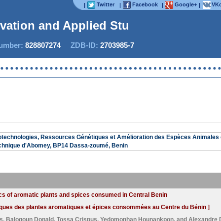
Twitter
Facebook
Google+
VKo
|
|
|
|
ovation and Applied Studi
mber:
828807274
ZDB-ID:
2703985-7
Now 
iotechnologies, Ressources Génétiques et Amélioration des Espèces Animales 
echnique d'Abomey, BP14 Dassa-zoumé, Benin
ics of aromatic plants and spices consumed in Central Benin
aniques des plantes aromatiques et épices consommées au Centre du Bénin ]
s
,
Balogoun Donald
,
Tossa Crispus
,
Yedomonhan Hounankpon
, and
Alexandre 