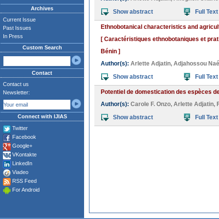
Archives
Show abstract
Full Text
Current Issue
Ethnobotanical characteristics and agricul
Past Issues
In Press
[ Caractéristiques ethnobotaniques et pra
Custom Search
Bénin ]
Author(s):
Arlette Adjatin
,
Adjahossou Na
Contact
Show abstract
Full Text
Contact us
Potentiel de domestication des espèces de
Newsletter:
Author(s):
Carole F. Onzo
,
Arlette Adjatin
,
Connect with IJIAS
Show abstract
Full Text
Twitter
Facebook
Google+
VKontakte
LinkedIn
Viadeo
RSS Feed
For Android