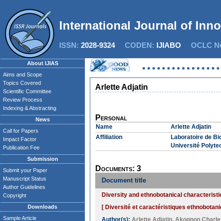
International Journal of Inn
ISSN:
2028-9324
CODEN:
IJIABO
OCLC Nu
About IJIAS
Aims and Scope
Topics Covered
Arlette Adjatin
Scientific Committee
Review Process
Indexing & Abstracting
Personal
News
Name
Arlette Adjatin
Call for Papers
Affiliation
Laboratoire de B
Impact Factor
Université Polyt
Publication Fee
Submission
Documents: 3
Submit your Paper
Manuscript Status
Document title
Author Guidelines
Diversity and ethnobotanical characterist
Copyright
Downloads
[ Diversité et caractéristiques ethnobot
Sample Article
Author(s):
Arlette Adjatin
,
Akognon Charle