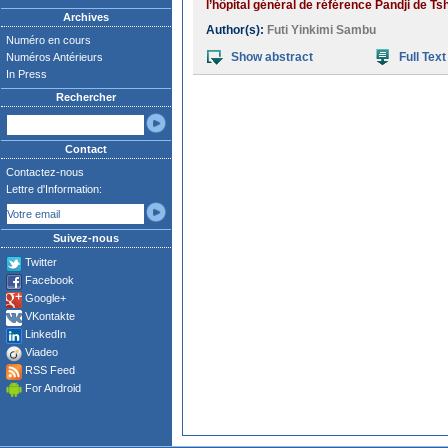
l’hôpital général de référence Pandji de Ts
Archives
Author(s):
Futi Yinkimi Sambu
Numéro en cours
Show abstract
Full Text
Numéros Antérieurs
In Press
Rechercher
Contact
Contactez-nous
Lettre d'Information:
Suivez-nous
Twitter
Facebook
Google+
VKontakte
LinkedIn
Viadeo
RSS Feed
For Android