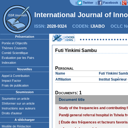
Twitter
Facebook
|
|
|
International Journal of Inn
ISSN:
2028-9324
CODEN:
IJIABO
OCLC Nu
Présentation
Portée et Objectifs
Thèmes Couverts
Futi Yinkimi Sambu
Comité Scientifique
Evaluation par les Pairs
Indexation
Personal
Nouvelles
Name
Futi Yinkimi Sam
Appel à Contribution
Affiliation
Institut Supérieu
Impact Factor
Frais de publication
Soumission
Documents: 1
Soumettre un article
Document title
S'informer sur un article
Study of the frequencies and contributing f
Instructions aux auteurs
Droits d'auteur
Pandji general referral hospital in Tshela 
A télécharger
[ Étude des fréquences et facteurs favoris
Modèle de Rédaction