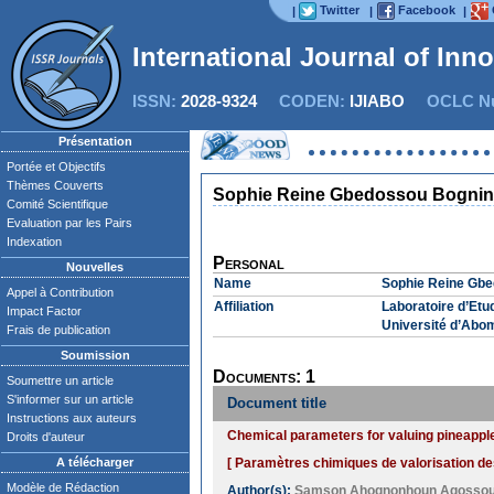
Twitter
Facebook
|
|
|
International Journal of Inn
ISSN:
2028-9324
CODEN:
IJIABO
OCLC Nu
Présentation
Portée et Objectifs
Thèmes Couverts
Sophie Reine Gbedossou Bogni
Comité Scientifique
Evaluation par les Pairs
Indexation
Personal
Nouvelles
Name
Sophie Reine Gb
Appel à Contribution
Affiliation
Laboratoire d’Etu
Impact Factor
Université d’Abo
Frais de publication
Soumission
Documents: 1
Soumettre un article
S'informer sur un article
Document title
Instructions aux auteurs
Chemical parameters for valuing pineapple 
Droits d'auteur
A télécharger
[ Paramètres chimiques de valorisation de
Modèle de Rédaction
Author(s):
Samson Ahognonhoun Agosso