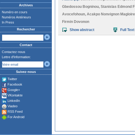
Archives
Gbedossou Bogninou
,
Stanislas Edmond F
Numéro en cours
Avocefohoun
,
Acakpo Nonvignon Magloire
Numéros Antérieurs
Firmin Dovonon
In Press
Rechercher
Show abstract
Full Text
Contact
Contactez-nous
Lettre d'Information:
Suivez-nous
Twitter
Facebook
Google+
VKontakte
LinkedIn
Viadeo
RSS Feed
For Android