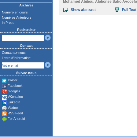
Mohamed Abibou
,
Alphonse Sako Avocef
Archives
Show abstract
Full Text
Numéro en cours
Numéros Antérieurs
In Press
Rechercher
Contact
Contactez-nous
Lettre d'Information:
Suivez-nous
Twitter
Facebook
Google+
VKontakte
LinkedIn
Viadeo
RSS Feed
For Android