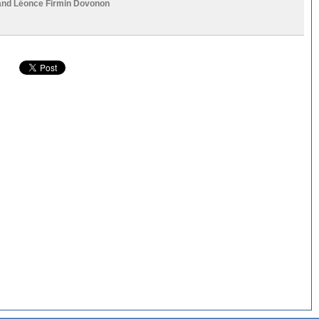
 and
Léonce Firmin Dovonon