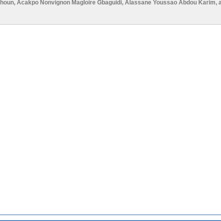
ohoun
,
Acakpo Nonvignon Magloire Gbaguidi
,
Alassane Youssao Abdou Karim
,