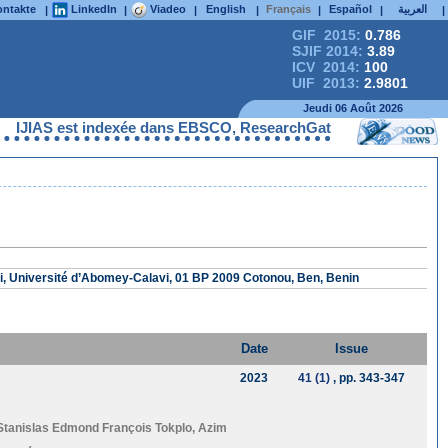
ntakte
LinkedIn
Viadeo
English
Français
Español
العربية
|
|
|
|
|
|
|
GIF 2015:
0.786
SJIF 2014:
3.89
ICV 2014:
100
UIF 2013:
2.9801
Jeudi 06 Août 2026
IJIAS est indexée dans EBSCO, ResearchGate, ProQuest, Chemical
i, Université d’Abomey-Calavi, 01 BP 2009 Cotonou, Ben, Benin
Date
Issue
2023
41 (1)
, pp. 343-347
Stanislas Edmond François Tokplo
,
Azim