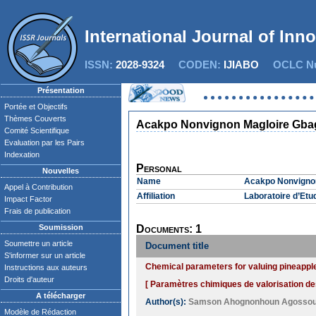
International Journal of Inn
ISSN:
2028-9324
CODEN:
IJIABO
OCLC Nu
Présentation
Portée et Objectifs
Thèmes Couverts
Acakpo Nonvignon Magloire Gba
Comité Scientifique
Evaluation par les Pairs
Indexation
Personal
Nouvelles
Name
Acakpo Nonvignon
Appel à Contribution
Affiliation
Laboratoire d’Etu
Impact Factor
Frais de publication
Soumission
Documents: 1
Soumettre un article
Document title
S'informer sur un article
Chemical parameters for valuing pineapple 
Instructions aux auteurs
Droits d'auteur
[ Paramètres chimiques de valorisation de
A télécharger
Author(s):
Samson Ahognonhoun Agosso
Modèle de Rédaction