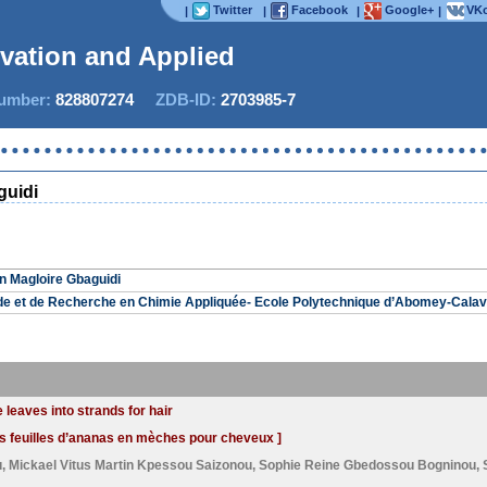
Twitter
Facebook
Google+
VKo
|
|
|
|
ovation and Applied St
mber:
828807274
ZDB-ID:
2703985-7
guidi
 Magloire Gbaguidi
de et de Recherche en Chimie Appliquée- Ecole Polytechnique d’Abomey-Calav
leaves into strands for hair
s feuilles d’ananas en mèches pour cheveux ]
u
,
Mickael Vitus Martin Kpessou Saizonou
,
Sophie Reine Gbedossou Bogninou
,