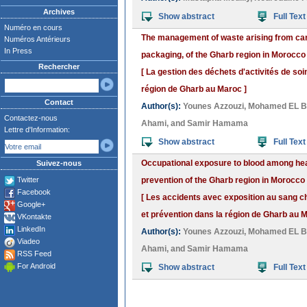
Archives
Show abstract
Full Text
Numéro en cours
The management of waste arising from care 
Numéros Antérieurs
In Press
packaging, of the Gharb region in Morocco
Rechercher
[ La gestion des déchets d'activités de soin
région de Gharb au Maroc ]
Contact
Author(s):
Younes Azzouzi
,
Mohamed EL B
Contactez-nous
Ahami
, and
Samir Hamama
Lettre d'Information:
Show abstract
Full Text
Occupational exposure to blood among heal
Suivez-nous
Twitter
prevention of the Gharb region in Morocco
Facebook
[ Les accidents avec exposition au sang ch
Google+
et prévention dans la région de Gharb au M
VKontakte
LinkedIn
Author(s):
Younes Azzouzi
,
Mohamed EL B
Viadeo
Ahami
, and
Samir Hamama
RSS Feed
For Android
Show abstract
Full Text