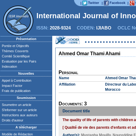
Twitter
Facebook
|
|
|
International Journal of Inn
ISSN:
2028-9324
CODEN:
IJIABO
OCLC Nu
Présentation
Portée et Objectifs
Thèmes Couverts
Ahmed Omar Thami Ahami
Comité Scientifique
Evaluation par les Pairs
Indexation
Personal
Nouvelles
Name
Ahmed Omar Tha
Appel à Contribution
Affiliation
Directeur du Labo
Impact Factor
Morocco
Frais de publication
Soumission
Documents: 3
Soumettre un article
S'informer sur un article
Document title
Instructions aux auteurs
The quality of life of parents with childre
Droits d'auteur
A télécharger
[ Qualité de vie des parents d'enfants et a
Modèle de Rédaction
Author(s):
Mustapha Mouilly
,
Noureddine F