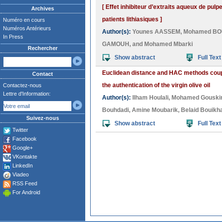
[ Effet inhibiteur d’extraits aqueux de pulp
Archives
patients lithiasiques ]
Numéro en cours
Numéros Antérieurs
Author(s):
Younes AASSEM
,
Mohamed B
In Press
GAMOUH
, and
Mohamed Mbarki
Rechercher
Show abstract
Full Text
Euclidean distance and HAC methods coup
Contact
the authentication of the virgin olive oil
Contactez-nous
Lettre d'Information:
Author(s):
Ilham Houlali
,
Mohamed Gouski
Bouhdadi
,
Amine Moubarik
,
Belaid Bouikh
Suivez-nous
Show abstract
Full Text
Twitter
Facebook
Google+
VKontakte
LinkedIn
Viadeo
RSS Feed
For Android