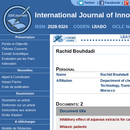
Twitter
Facebook
|
|
|
International Journal of Inn
ISSN:
2028-9324
CODEN:
IJIABO
OCLC Nu
IJIAS e
Présentation
Portée et Objectifs
Thèmes Couverts
Rachid Bouhdadi
Comité Scientifique
Evaluation par les Pairs
Indexation
Personal
Nouvelles
Name
Rachid Bouhdadi
Appel à Contribution
Affiliation
Department of che
Impact Factor
Technology, Trans
Frais de publication
Morocco
Soumission
Soumettre un article
Documents: 2
S'informer sur un article
Instructions aux auteurs
Document title
Droits d'auteur
Inhibitory effect of aqueous extracts for c
A télécharger
lithiasic patients
Modèle de Rédaction