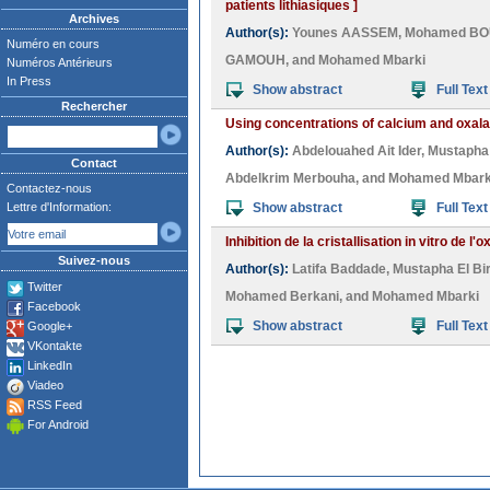
patients lithiasiques ]
Archives
Author(s):
Younes AASSEM
,
Mohamed B
Numéro en cours
GAMOUH
, and
Mohamed Mbarki
Numéros Antérieurs
In Press
Show abstract
Full Text
Rechercher
Using concentrations of calcium and oxalat
Author(s):
Abdelouahed Ait Ider
,
Mustapha 
Contact
Abdelkrim Merbouha
, and
Mohamed Mbark
Contactez-nous
Lettre d'Information:
Show abstract
Full Text
Inhibition de la cristallisation in vitro de
Suivez-nous
Author(s):
Latifa Baddade
,
Mustapha El Bir
Twitter
Mohamed Berkani
, and
Mohamed Mbarki
Facebook
Show abstract
Full Text
Google+
VKontakte
LinkedIn
Viadeo
RSS Feed
For Android