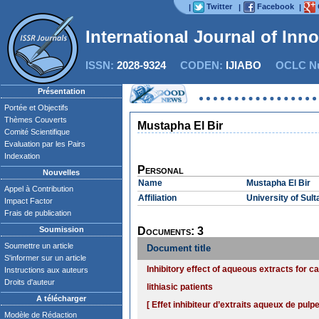
Twitter
Facebook
|
|
|
International Journal of Inn
ISSN:
2028-9324
CODEN:
IJIABO
OCLC Nu
Présentation
Portée et Objectifs
Thèmes Couverts
Mustapha El Bir
Comité Scientifique
Evaluation par les Pairs
Indexation
Personal
Nouvelles
Name
Mustapha El Bir
Appel à Contribution
Affiliation
University of Sul
Impact Factor
Frais de publication
Soumission
Documents: 3
Soumettre un article
Document title
S'informer sur un article
Inhibitory effect of aqueous extracts for c
Instructions aux auteurs
Droits d'auteur
lithiasic patients
A télécharger
[ Effet inhibiteur d’extraits aqueux de pulp
Modèle de Rédaction